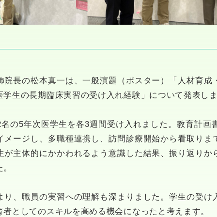
飾院長の松本真一は、一般演題（ポスター）「人材育成
医学生の長期臨床実習の受け入れ経験」について発表し
2名の5年次医学生を各3週間受け入れました。教育計画
イメージし、多職種連携し、訪問診療開始から看取りま
生が主体的にかかわれるよう意識した結果、振り返りか
た。
より、職員の実習への理解も深まりました。学生の受け
育者としてのスキルを高める機会になったと考えます。