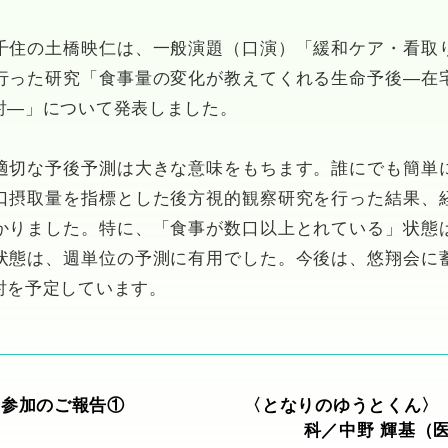
千住の土橋映仁は、一般演題（口演）「緩和ケア・看取
行った研究「食事量の変化が教えてくれる生命予後―在
討―」について発表しました。
適切な予後予測は大きな意味をもちます。誰にでも簡単
口摂取量を指標とした後方視的観察研究を行った結果、
かりました。特に、「食事が数口以上とれている」状態
状態は、週単位の予測に有用でした。今後は、悠翔会に
討を予定しています。
会参加のご報告①
〈となりのゆうとくん〉
科／中野 輝基（