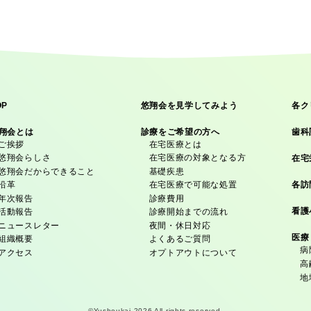
OP
悠翔会を見学してみよう
各ク
翔会とは
診療をご希望の方へ
歯科
ご挨拶
在宅医療とは
悠翔会らしさ
在宅医療の対象となる方
在宅
悠翔会だからできること
基礎疾患
各訪
沿革
在宅医療で可能な処置
年次報告
診療費用
看護
活動報告
診療開始までの流れ
ニュースレター
夜間・休日対応
医療
組織概要
よくあるご質問
病
アクセス
オプトアウトについて
高
地
©Yushoukai
2026 All rights reserved.